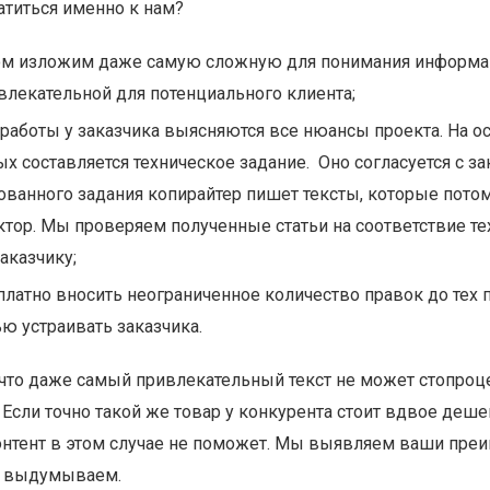
атиться именно к нам?
м изложим даже самую сложную для понимания информа
лекательной для потенциального клиента;
работы у заказчика выясняются все нюансы проекта. На о
х составляется техническое задание. Оно согласуется с за
ованного задания копирайтер пишет тексты, которые пот
ктор. Мы проверяем полученные статьи на соответствие т
аказчику;
латно вносить неограниченное количество правок до тех п
ью устраивать заказчика.
 что даже самый привлекательный текст не может стопроц
сли точно такой же товар у конкурента стоит вдвое деше
нтент в этом случае не поможет. Мы выявляем ваши преи
е выдумываем.