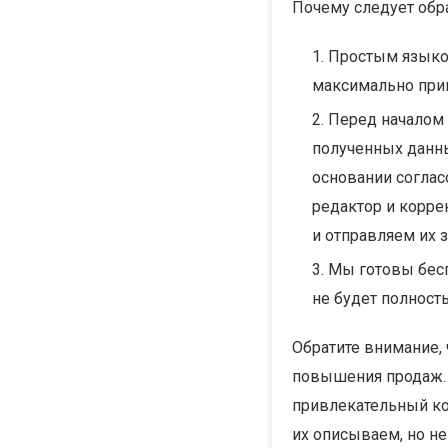
Почему следует обр
Простым языко
максимально прив
Перед началом 
полученных данны
основании соглас
редактор и корре
и отправляем их з
Мы готовы бесп
не будет полност
Обратите внимание,
повышения продаж. Е
привлекательный ко
их описываем, но н