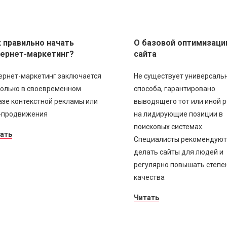
 правильно начать
О базовой оптимизаци
тернет-маркетинг?
сайта
ернет-маркетинг заключается
Не существует универсаль
только в своевременном
способа, гарантировано
азе контекстной рекламы или
выводящего тот или иной р
-продвижения
на лидирующие позиции в
поисковых системах.
ать
Специалисты рекомендуют
делать сайты для людей и
регулярно повышать степе
качества
Читать