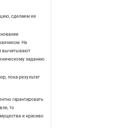
цию, сделаем ее
сновании
казчиком. На
ом вычитывают
ехническому заданию
ор, пока результат
ентно гарантировать
вле, то
мущества и красиво