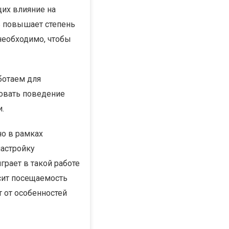
их влияние на
ь повышает степень
еобходимо, чтобы
ботаем для
ровать поведение
.
о в рамках
астройку
грает в такой работе
исит посещаемость
 от особенностей